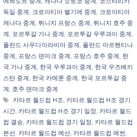
에콰도르 중계
,
캐나다 모로코 중계
,
코스타리카
독일 중계
,
크로아티아 벨기에 중계
,
크로아티아
캐나다 중계
,
튀니지 프랑스 중계
,
튀니지 호주 중
계
,
포르투갈 가나 중계
,
포르투갈 우루과이 중계
,
폴란드 사우디아라비아 중계
,
폴란드 아르헨티나
중계
,
프랑스 덴마크 중계
,
프랑스 호주 중계
,
한
국 가나 중계
,
한국 우루과이 중계
,
한국 우즈베키
스탄 중계
,
한국 카메룬 중계
,
한국 포르투갈 중
계
,
호주 덴마크 중계
태
카타르 월드컵 H조
,
카타르 월드컵 H조 경기
그
시간
,
카타르 월드컵 H조 경기 일정
,
카타르 월드
컵 결승
,
카타르 월드컵 경기 일정
,
카타르 월드컵
본선
,
카타르 월드컵 예선
,
카타르 월드컵 예썬
,