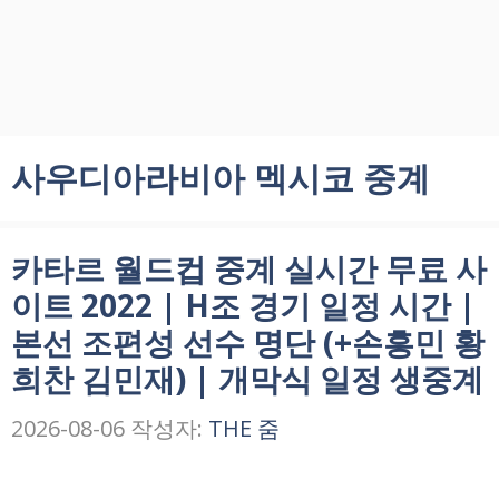
사우디아라비아 멕시코 중계
카타르 월드컵 중계 실시간 무료 사
이트 2022 | H조 경기 일정 시간 |
본선 조편성 선수 명단 (+손흥민 황
희찬 김민재) | 개막식 일정 생중계
2026-08-06
작성자:
THE 줌