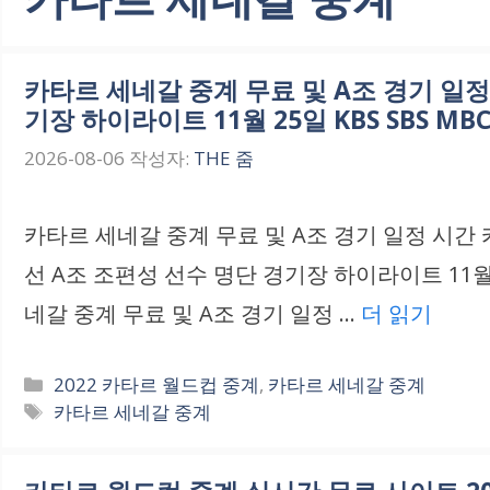
카타르 세네갈 중계 무료 및 A조 경기 일정 
기장 하이라이트 11월 25일 KBS SBS MB
2026-08-06
작성자:
THE 줌
카타르 세네갈 중계 무료 및 A조 경기 일정 시간 카
선 A조 조편성 선수 명단 경기장 하이라이트 11월 
네갈 중계 무료 및 A조 경기 일정 …
더 읽기
카
2022 카타르 월드컵 중계
,
카타르 세네갈 중계
테
태
카타르 세네갈 중계
고
그
리