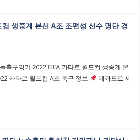
월드컵 생중계 본선 A조 조편성 선수 명단 경
늘축구경기 2022 FIFA 카타르 월드컵 생중계 본
022 카타르 월드컵 A조 축구 정보
에콰도르 세