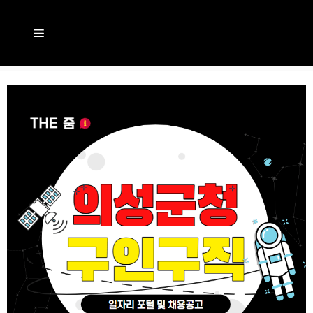
컨
텐
메
츠
뉴
로
건
너
뛰
기