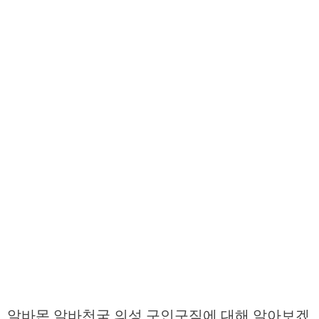
알바몬 알바천국 의성 구인구직에 대해 알아보겠