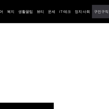
어
복지
생활꿀팁
뷰티
운세
IT·테크
정치·사회
구인구직