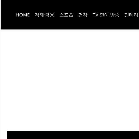
컨
HOME
경제·금융
스포츠
건강
TV 연예 방송
인테리
텐
츠
로
건
너
뛰
기