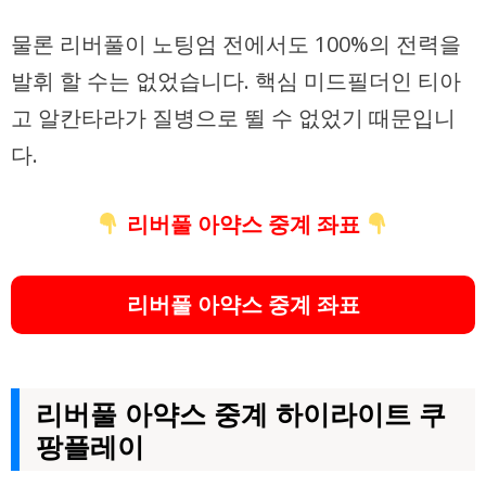
물론 리버풀이 노팅엄 전에서도 100%의 전력을
발휘 할 수는 없었습니다. 핵심 미드필더인 티아
고 알칸타라가 질병으로 뛸 수 없었기 때문입니
다.
리버풀
아약스
중계 좌표
리버풀
아약스
중계 좌표
리버풀
아약스
중계 하이라이트 쿠
팡플레이