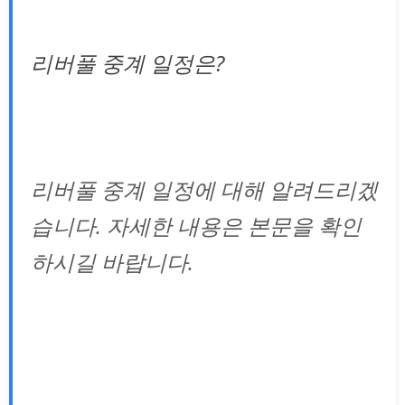
리버풀 중계 일정은?
리버풀 중계 일정에 대해 알려드리겠
습니다. 자세한 내용은 본문을 확인
하시길 바랍니다.