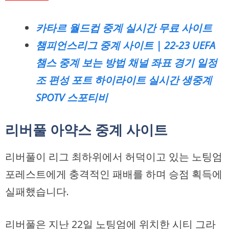
카타르 월드컵 중계 실시간 무료 사이트
챔피언스리그 중계 사이트 | 22-23 UEFA
챔스 중계 보는 방법 채널 좌표 경기 일정
조 편성 포트 하이라이트 실시간 생중계
SPOTV 스포티비
리버풀
아약스
중계 사이트
리버풀이 리그 최하위에서 허덕이고 있는 노팅엄
포레스트에게 충격적인 패배를 하며 승점 획득에
실패했습니다.
리버풀은 지난 22일 노팅엄에 위치한 시티 그라