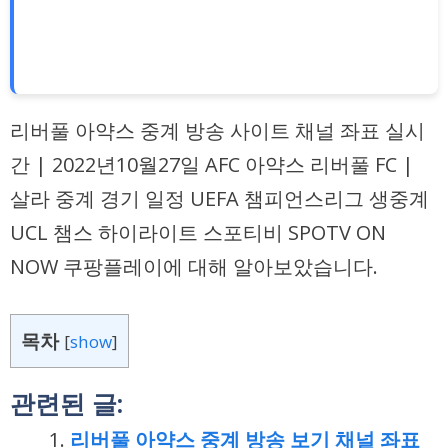
리버풀 아약스 중계 방송 사이트 채널 좌표 실시
간 | 2022년10월27일 AFC 아약스 리버풀 FC |
살라 중계 경기 일정 UEFA 챔피언스리그 생중계
UCL 챔스 하이라이트 스포티비 SPOTV ON
NOW 쿠팡플레이에 대해 알아보았습니다.
목차
[
show
]
관련된 글:
리버풀 아약스 중계 방송 보기 채널 좌표