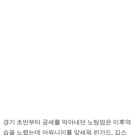
경기 초반부터 공세를 막아내던 노팅엄은 이후역
습을 노렸는데 아워니이를 앞세워 린가드, 깁스