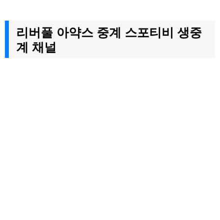
리버풀
아약스
중계 스포티비 생중
계 채널