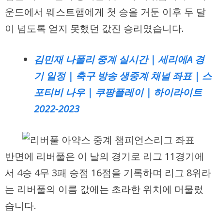
운드에서 웨스트햄에게 첫 승을 거둔 이후 두 달
이 넘도록 얻지 못했던 값진 승리였습니다.
김민재 나폴리 중계 실시간 | 세리에A 경
기 일정 | 축구 방송 생중계 채널 좌표 | 스
포티비 나우 | 쿠팡플레이 | 하이라이트
2022-2023
반면에 리버풀은 이 날의 경기로 리그 11경기에
서 4승 4무 3패 승점 16점을 기록하며 리그 8위라
는 리버풀의 이름 값에는 초라한 위치에 머물렀
습니다.