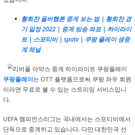
황희찬 울버햄튼 중계 보는 법 | 황희찬 경
기 일정 2022 | 중계 방송 좌표 | 하이라이
트 | 스포티비 | spotv | 쿠팡 플레이 생중
계 채널
쿠팡플레이
는 OTT 플랫폼으로써 쿠팡 와우 회원
이라면 무료로 볼 수 있는 스트리밍 서비스입니
다.
UEFA 챔피언스리그는 국내에서는 스포티비에서
단독으로 중계하고 있습니다. 다만 대한민국 선