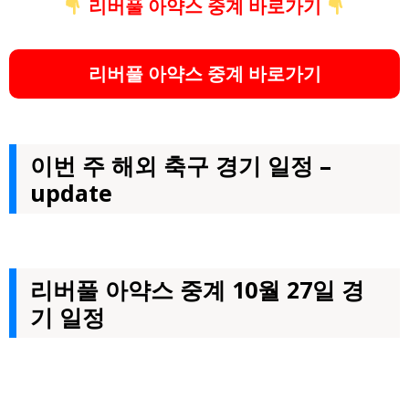
리버풀
아약스
중계 바로가기
리버풀
아약스
중계 바로가기
이번 주 해외 축구 경기 일정 –
update
리버풀
아약스
중계 10월 27일 경
기 일정