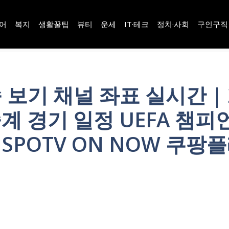
어
복지
생활꿀팁
뷰티
운세
IT·테크
정치·사회
구인구직
보기 채널 좌표 실시간 | 
 중계 경기 일정 UEFA 챔
SPOTV ON NOW 쿠팡