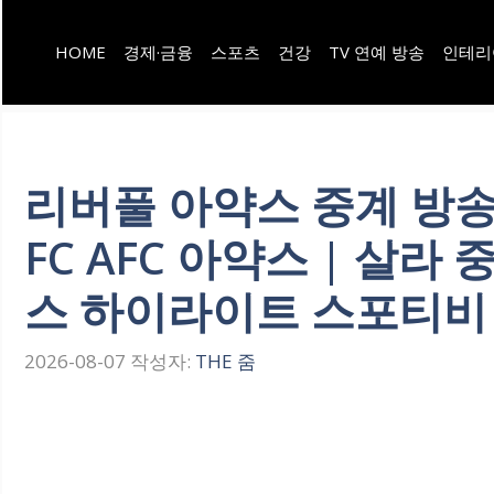
컨
HOME
경제·금융
스포츠
건강
TV 연예 방송
인테리
텐
츠
로
건
리버풀 아약스 중계 방송 
너
FC AFC 아약스 | 살라
뛰
스 하이라이트 스포티비 
기
2026-08-07
작성자:
THE 줌