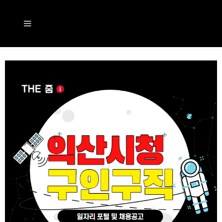
컨
텐
메
츠
뉴
로
건
너
뛰
기