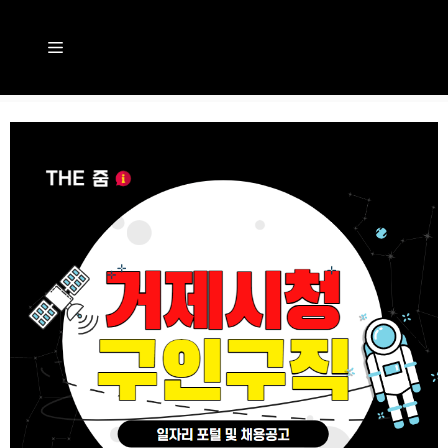
컨
텐
메
츠
뉴
로
건
너
뛰
기