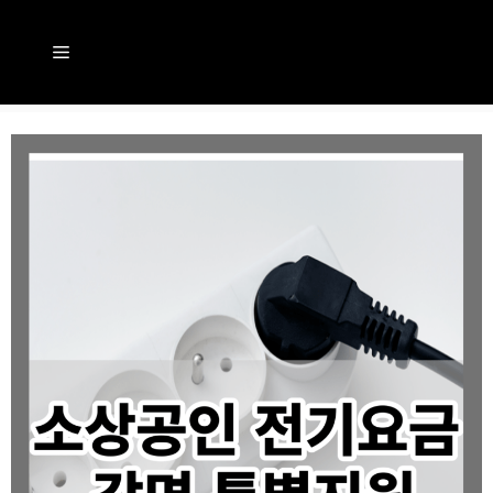
컨
텐
메
츠
뉴
로
건
너
뛰
기