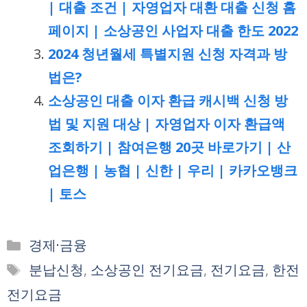
| 대출 조건 | 자영업자 대환 대출 신청 홈
페이지 | 소상공인 사업자 대출 한도 2022
2024 청년월세 특별지원 신청 자격과 방
법은?
소상공인 대출 이자 환급 캐시백 신청 방
법 및 지원 대상 | 자영업자 이자 환급액
조회하기 | 참여은행 20곳 바로가기 | 산
업은행 | 농협 | 신한 | 우리 | 카카오뱅크
| 토스
카
경제·금융
테
태
분납신청
,
소상공인 전기요금
,
전기요금
,
한전
고
그
전기요금
리