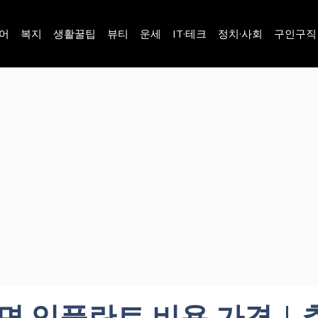
어
복지
생활꿀팁
뷰티
운세
IT·테크
정치·사회
구인구직
임플란트 비용 가격 | 추천