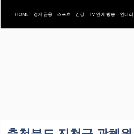
컨
HOME
경제·금융
스포츠
건강
TV 연예 방송
인테리
텐
츠
로
건
너
뛰
기
충청북도 진천군 광혜원면 