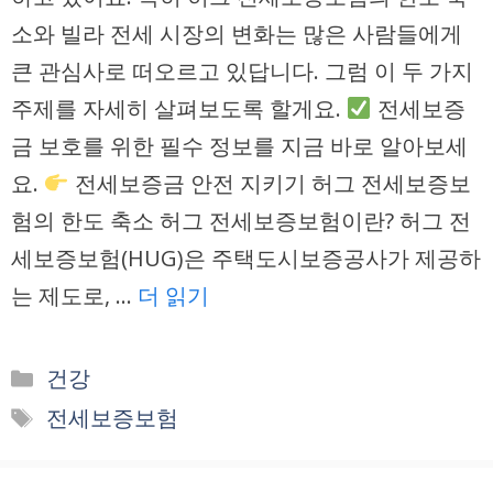
소와 빌라 전세 시장의 변화는 많은 사람들에게
큰 관심사로 떠오르고 있답니다. 그럼 이 두 가지
주제를 자세히 살펴보도록 할게요.
전세보증
금 보호를 위한 필수 정보를 지금 바로 알아보세
요.
전세보증금 안전 지키기 허그 전세보증보
험의 한도 축소 허그 전세보증보험이란? 허그 전
세보증보험(HUG)은 주택도시보증공사가 제공하
는 제도로, …
더 읽기
카
건강
테
태
전세보증보험
고
그
리