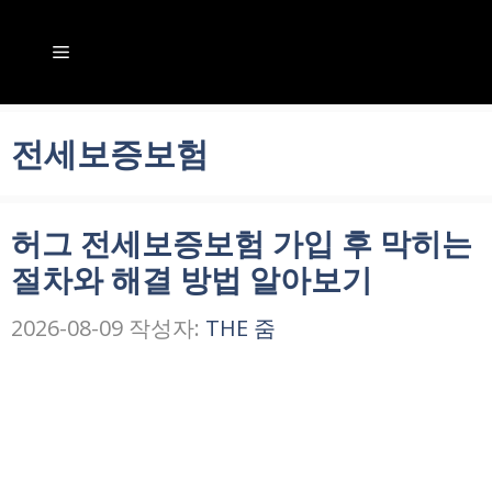
컨
텐
메
츠
뉴
로
전세보증보험
건
너
허그 전세보증보험 가입 후 막히는
뛰
절차와 해결 방법 알아보기
기
2026-08-09
작성자:
THE 줌