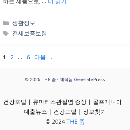
하는 제품으로, …
더 읽기
카
생활정보
테
태
전세보증보험
고
그
리
페
페
페
1
2
…
6
다음
→
이
이
이
지
지
지
© 2026 THE 줌
• 제작됨
GeneratePress
건강포털
|
류마티스관절염 증상
|
골프매니아
|
대출뉴스
|
건강포털
|
정보찾기
© 2024
THE 줌