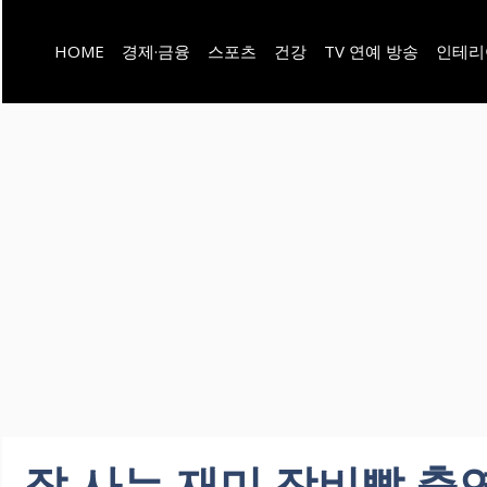
컨
HOME
경제·금융
스포츠
건강
TV 연예 방송
인테리
텐
츠
로
건
너
뛰
기
잘 사는 재미 장비빨 출