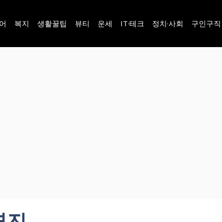
어
복지
생활꿀팁
뷰티
운세
IT·테크
정치·사회
구인구직
연진