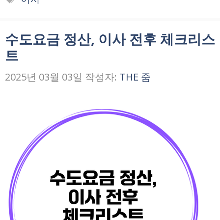
고
그
리
수도요금 정산, 이사 전후 체크리스
트
2025년 03월 03일
작성자:
THE 줌