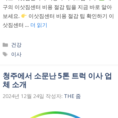
구의 이삿짐센터 비용 절감 팁을 지금 바로 알아
보세요.
이삿짐센터 비용 절감 팁 확인하기 이
삿짐센터 …
더 읽기
카
건강
테
태
이사
고
그
리
청주에서 소문난 5톤 트럭 이사 업
체 소개
2024년 12월 24일
작성자:
THE 줌