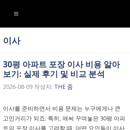
컨
텐
메
츠
뉴
로
이사
건
너
30평 아파트 포장 이사 비용 알아
뛰
보기: 실제 후기 및 비교 분석
기
2026-08-09
작성자:
THE 줌
이사를 준비하면서 비용 문제는 누구에게나 큰
고민거리가 되죠. 특히, 애써 꾸며놓은 30평 아파
트의 포장 이사를 고려할 때, 어떤 요인들이 이사