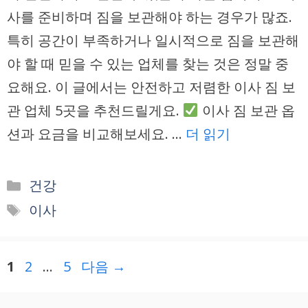
사를 준비하며 짐을 보관해야 하는 경우가 많죠.
특히 공간이 부족하거나 일시적으로 짐을 보관해
야 할 때 믿을 수 있는 업체를 찾는 것은 정말 중
요해요. 이 글에서는 안전하고 저렴한 이사 짐 보
관 업체 5곳을 추천드릴게요.
이사 짐 보관 옵
션과 요금을 비교해보세요. …
더 읽기
카
건강
테
태
이사
고
그
리
페
페
페
1
2
…
5
다음
→
이
이
이