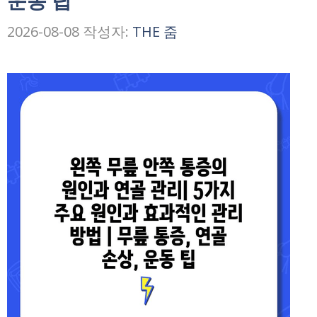
운동 팁
2026-08-08
작성자:
THE 줌