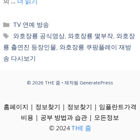
의 …
더 읽기
카
TV 연예 방송
테
태
와호장룡 공식영상
,
와호장룡 몇부작
,
와호장
고
그
룡 출연진 등장인물
,
와호장룡 쿠팡플레이 재방
리
송 다시보기
© 2026 THE 줌
• 제작됨
GeneratePress
홈페이지
|
정보찾기
|
정보찾기
|
임플란트가격
비용
|
공부 방법과 습관
|
모든정보
© 2024
THE 줌