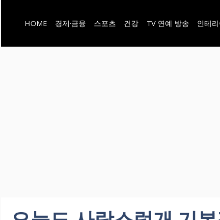
컨
HOME
경제·금융
스포츠
건강
TV 연예 방송
인테리
텐
츠
로
건
너
뛰
기
오늘도 사랑스럽개 기