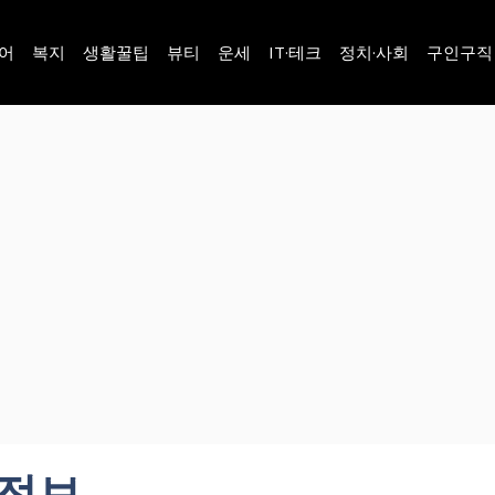
어
복지
생활꿀팁
뷰티
운세
IT·테크
정치·사회
구인구직
본정보