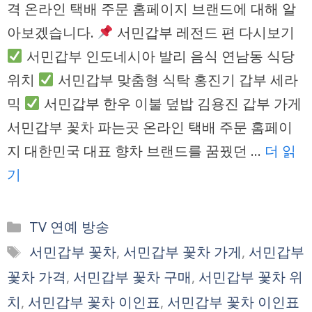
격 온라인 택배 주문 홈페이지 브랜드에 대해 알
아보겠습니다.
서민갑부 레전드 편 다시보기
서민갑부 인도네시아 발리 음식 연남동 식당
위치
서민갑부 맞춤형 식탁 홍진기 갑부 세라
믹
서민갑부 한우 이불 덮밥 김용진 갑부 가게
서민갑부 꽃차 파는곳 온라인 택배 주문 홈페이
지 대한민국 대표 향차 브랜드를 꿈꿨던 …
더 읽
기
카
TV 연예 방송
테
태
서민갑부 꽃차
,
서민갑부 꽃차 가게
,
서민갑부
고
그
꽃차 가격
,
서민갑부 꽃차 구매
,
서민갑부 꽃차 위
리
치
,
서민갑부 꽃차 이인표
,
서민갑부 꽃차 이인표