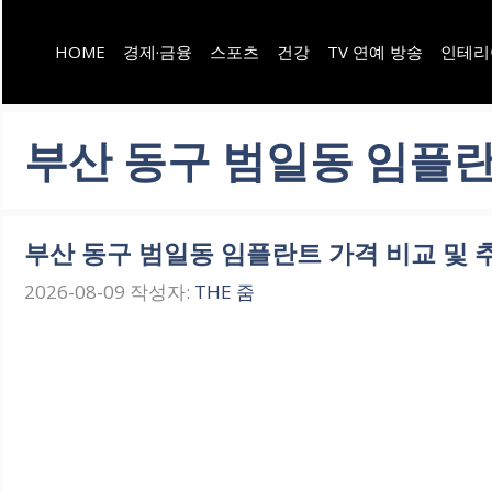
컨
HOME
경제·금융
스포츠
건강
TV 연예 방송
인테리
텐
츠
로
부산 동구 범일동 임플란트
건
너
부산 동구 범일동 임플란트 가격 비교 및 추천
뛰
2026-08-09
작성자:
THE 줌
기