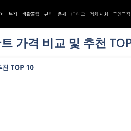
어
복지
생활꿀팁
뷰티
운세
IT·테크
정치·사회
구인구직
 가격 비교 및 추천 TOP
 TOP 10