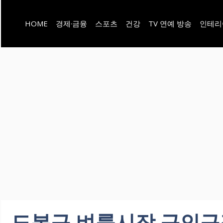
컨
HOME
경제·금융
스포츠
건강
TV 연예 방송
인테리
텐
츠
로
건
너
뛰
기
도봉구 벼룩시장 구인구