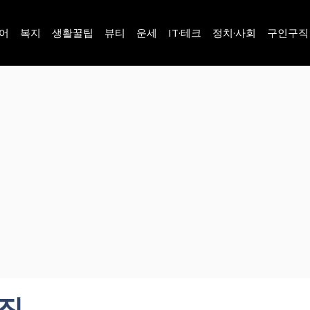
어
복지
생활꿀팁
뷰티
운세
IT·테크
정치·사회
구인구직
직