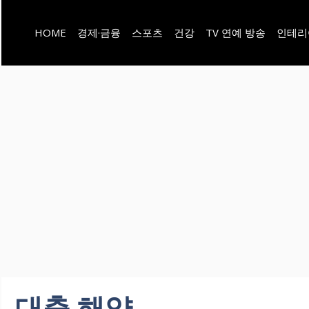
컨
HOME
경제·금융
스포츠
건강
TV 연예 방송
인테리
텐
츠
로
건
너
뛰
기
대출 해약