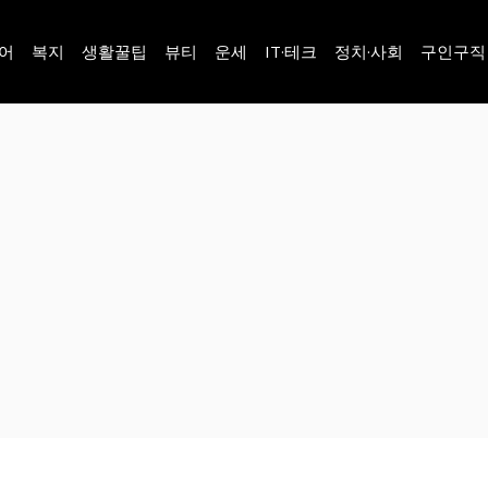
어
복지
생활꿀팁
뷰티
운세
IT·테크
정치·사회
구인구직