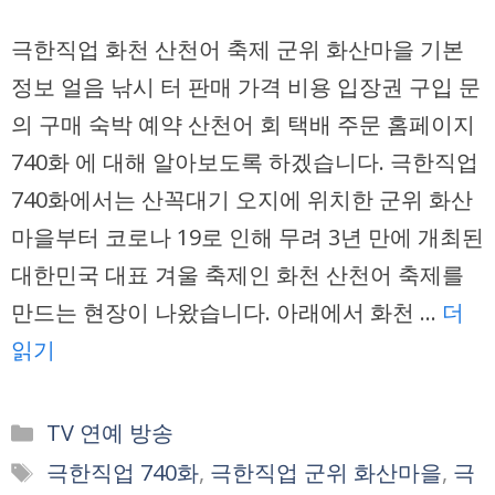
극한직업 화천 산천어 축제 군위 화산마을 기본
정보 얼음 낚시 터 판매 가격 비용 입장권 구입 문
의 구매 숙박 예약 산천어 회 택배 주문 홈페이지
740화 에 대해 알아보도록 하겠습니다. 극한직업
740화에서는 산꼭대기 오지에 위치한 군위 화산
마을부터 코로나 19로 인해 무려 3년 만에 개최된
대한민국 대표 겨울 축제인 화천 산천어 축제를
만드는 현장이 나왔습니다. 아래에서 화천 …
더
읽기
카
TV 연예 방송
테
태
극한직업 740화
,
극한직업 군위 화산마을
,
극
고