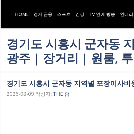
컨
HOME
경제·금융
스포츠
건강
TV 연예 방송
인테리
텐
츠
로
경기도 시흥시 군자동 지역
건
광주 | 장거리 | 원룸,
너
뛰
기
경기도 시흥시 군자동 지역별 포장이사비용 | 
2026-08-09
작성자:
THE 줌