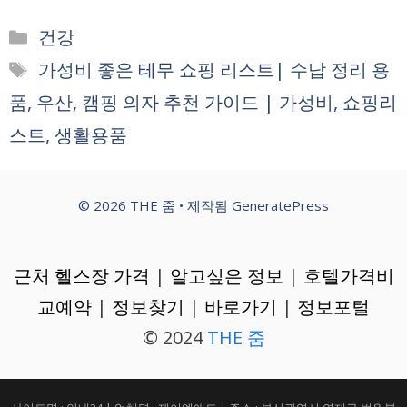
카
건강
테
태
가성비 좋은 테무 쇼핑 리스트| 수납 정리 용
고
그
품, 우산, 캠핑 의자 추천 가이드 | 가성비, 쇼핑리
리
스트, 생활용품
© 2026 THE 줌
• 제작됨
GeneratePress
근처 헬스장 가격
|
알고싶은 정보
|
호텔가격비
교예약
|
정보찾기
|
바로가기
|
정보포털
© 2024
THE 줌