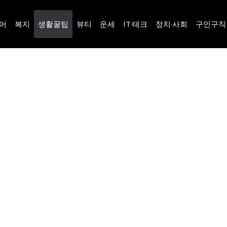
어
복지
생활꿀팁
뷰티
운세
IT·테크
정치·사회
구인구직