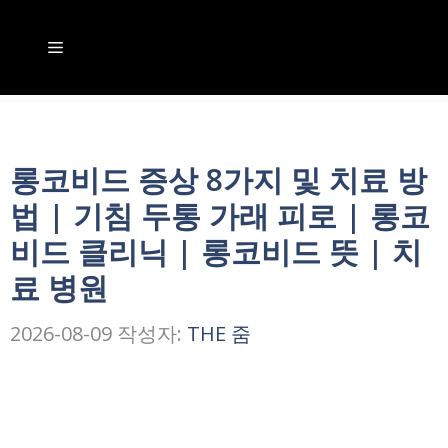
컨
텐
메
츠
뉴
로
건
롱코비드 증상 8가지 및 치료 방
너
법 | 기침 두통 가래 피로 | 롱코
뛰
비드 클리닉 | 롱코비드 뜻 | 치
기
료 병원
2026-08-09
작성자:
THE 줌