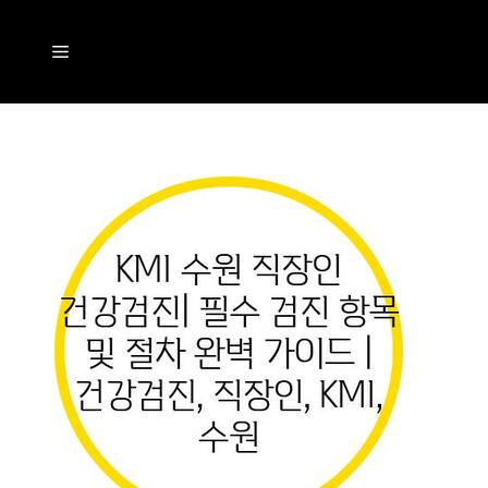
컨
텐
메
츠
뉴
로
건
너
뛰
기