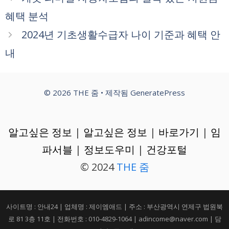
리
혜택 분석
2024년 기초생활수급자 나이 기준과 혜택 안
내
© 2026 THE 줌
• 제작됨
GeneratePress
알고싶은 정보
|
알고싶은 정보
|
바로가기
|
임
파서블
|
정보도우미
|
건강포털
© 2024
THE 줌
사이트명 : 안내24 | 업체명 : 제이엠애드 | 주소 : 부산광역시 연제구 법원북
로 81 3층 11호 | 전화번호 : 010-4829-1064 | adincome@naver.com | 담