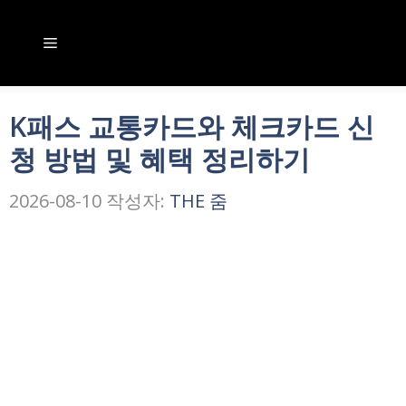
컨
텐
메
츠
뉴
로
K패스 교통카드와 체크카드 신
건
청 방법 및 혜택 정리하기
너
뛰
2026-08-10
작성자:
THE 줌
기