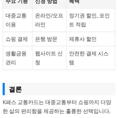
주요 기능
신청 방법
혜택
대중교통
온라인/오프
정기권 할인, 포인
이용
라인
트 적립
쇼핑 결제
은행 방문
제휴사 할인
생활금융
웹사이트 신
안전한 결제 시스
관리
청
템
결론
K패스 교통카드는 대중교통부터 쇼핑까지 다양
한 삶의 편리함을 제공하는 훌륭한 선택입니다.