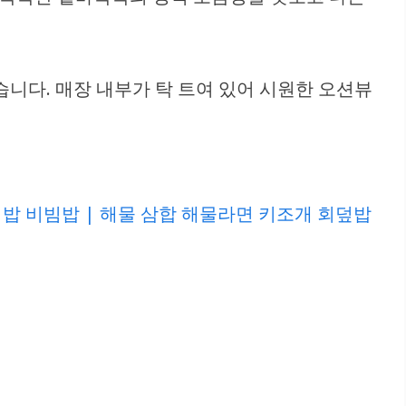
니다. 매장 내부가 탁 트여 있어 시원한 오션뷰
밥 비빔밥 | 해물 삼합 해물라면 키조개 회덮밥