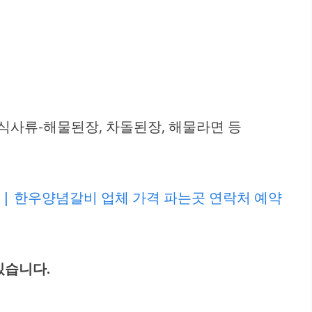
 / 식사류-해물된장, 차돌된장, 해물라면 등
 | 한우양념갈비 업체 가격 파는곳 연락처 예약
있습니다.