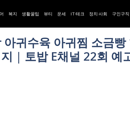
어
복지
생활꿀팁
뷰티
운세
IT·테크
정치·사회
구인구직
 아귀수육 아귀찜 소금빵 
지 | 토밥 E채널 22회 