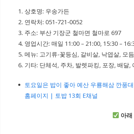
상호명: 우송가든
연락처: 051-721-0052
주소: 부산 기장군 철마면 철마로 697
영업시간: 매일 11:00 – 21:00, 15:30 –
메뉴: 고기류-꽃등심, 갈비살, 낙엽살, 모듬
기타: 단체석, 주차, 발렛파킹, 포장, 배달
토요일은 밥이 좋아 예산 우룡해삼 깐풍대
홈페이지 | 토밥 13회 E채널
아래 