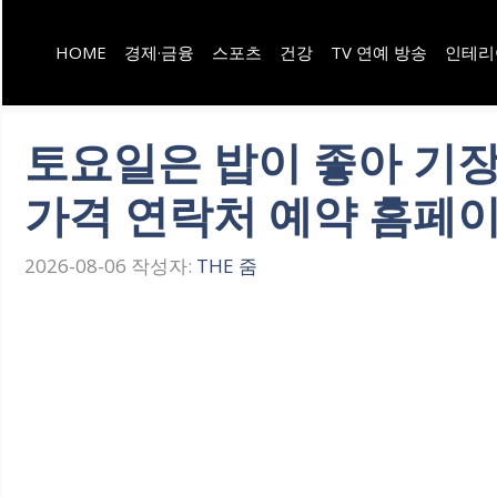
컨
HOME
경제·금융
스포츠
건강
TV 연예 방송
인테리
텐
츠
로
토요일은 밥이 좋아 기장
건
가격 연락처 예약 홈페이
너
뛰
2026-08-06
작성자:
THE 줌
기