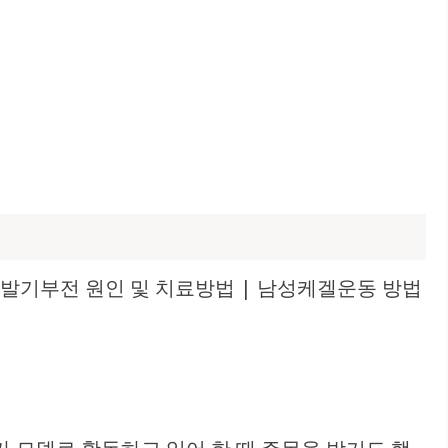
 | 발기부전 원인 및 치료방법 | 남성케겔운동 방법