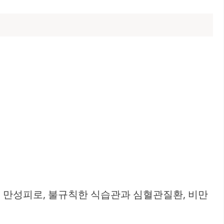
, 만성피로, 불규칙한 식습관과 심혈관질환, 비만