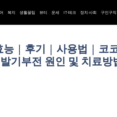
어
복지
생활꿀팁
뷰티
운세
IT·테크
정치·사회
구인구직
능 | 후기 | 사용법 | 코
| 발기부전 원인 및 치료방