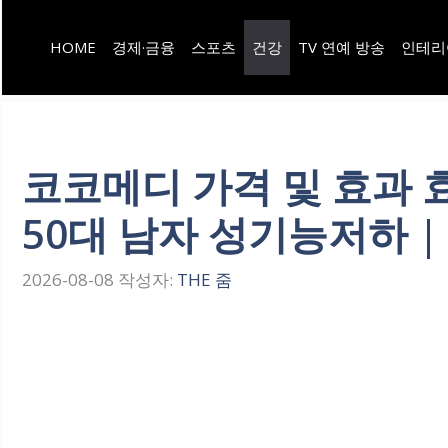
컨
HOME
경제·금융
스포츠
건강
TV 연예 방송
인테리
텐
츠
로
건
코코메디 가격 및 효과 효
너
50대 남자 성기능저하 
뛰
기
2026-08-08
작성자:
THE 줌