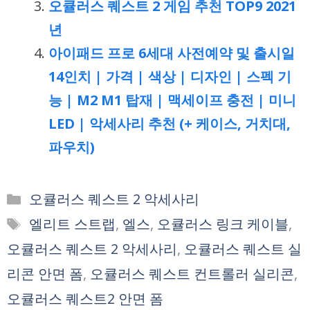
오큘러스 퀘스트 2 게임 추천 TOP9 2021
년
아이패드 프로 6세대 사전예약 및 출시일
14인치 | 가격 | 색상 | 디자인 | 스펙 기
능 | M2 M1 탑재 | 맥세이프 충전 | 미니
LED | 악세사리 추천 (+ 케이스, 거치대,
파우치)
카
오큘러스 퀘스트 2 악세사리
테
태
엘리트 스트랩
,
엘스
,
오큘러스 링크 케이블
,
고
그
오큘러스 퀘스트 2 악세사리
,
오큘러스 퀘스트 실
리
리콘 안면 폼
,
오큘러스 퀘스트 컨트롤러 실리콘
,
오큘러스 퀘스트2 안면 폼