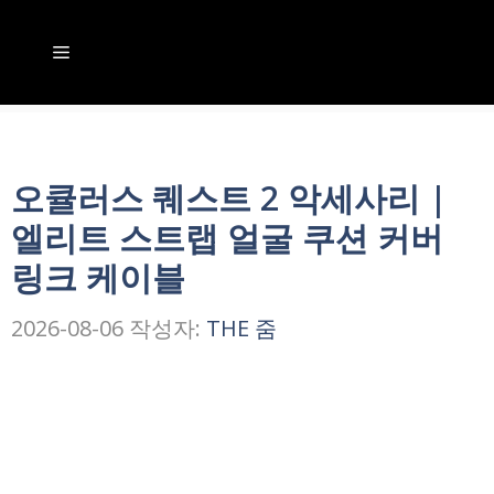
컨
텐
메
츠
뉴
로
건
오큘러스 퀘스트 2 악세사리 |
너
엘리트 스트랩 얼굴 쿠션 커버
뛰
링크 케이블
기
2026-08-06
작성자:
THE 줌