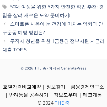
테
태
50대 여성을 위한 5가지 안전한 직업 추천: 경
고
그
험을 살려 새로운 도약 준비하기!
리
스마트폰 사용이 눈 건강에 미치는 영향과 안
구운동 예방 방법은?
무직자 청년을 위한 1금융권 정부지원 저금리
대출 TOP 5!
© 2026 THE 줌
• 제작됨
GeneratePress
호텔가격비교예약
|
정보찾기
|
금융경제연구소
|
반려동물 공존하기
|
정보도우미
|
테크개몽
© 2024
THE 줌