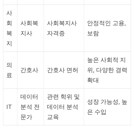
사
회
사회복
사회복지사
안정적인 고용,
복
지사
자격증
보람
지
높은 사회적 지
의
간호사
간호사 면허
위, 다양한 경력
료
확대
데이터
관련 학위 및
성장 가능성, 높
IT
분석 전
데이터 분석
은 수입
문가
교육