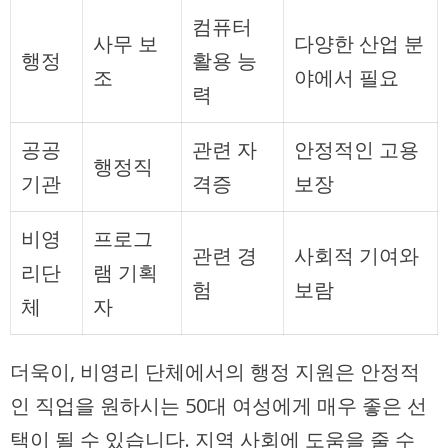
컴퓨터
사무 보
다양한 산업 분
행정
활용 능
조
야에서 필요
력
공공
관련 자
안정적인 고용
행정직
기관
격증
보장
비영
프로그
관련 경
사회적 기여와
리단
램 기획
험
보람
체
자
더욱이, 비영리 단체에서의 행정 지원은 안정적
인 직업을 원하시는 50대 여성에게 매우 좋은 선
택이 될 수 있습니다. 지역 사회에 도움을 줄 수