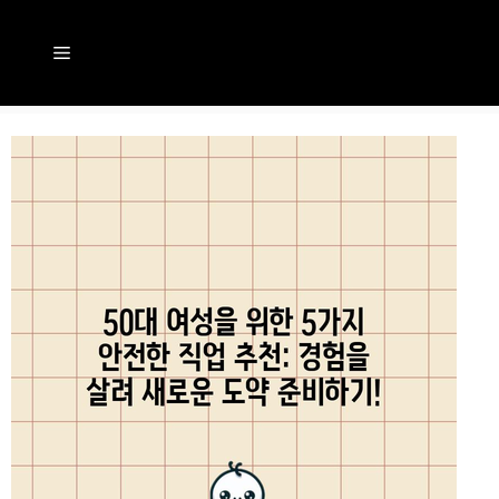
컨
텐
메
츠
뉴
로
건
너
뛰
기