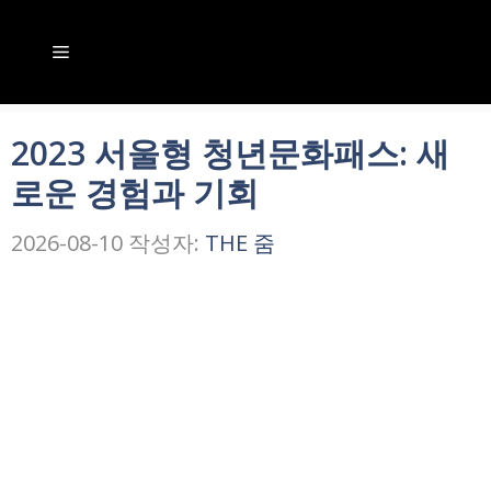
컨
텐
메
츠
뉴
로
2023 서울형 청년문화패스: 새
건
로운 경험과 기회
너
뛰
2026-08-10
작성자:
THE 줌
기