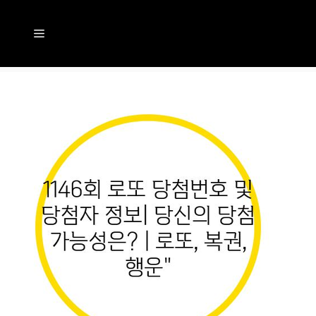
컨
텐
메
츠
뉴
로
건
너
뛰
기