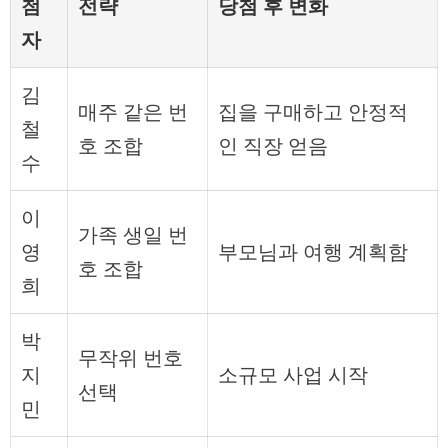
첨
전략
당첨 후 변화
자
김
매주 같은 번
집을 구매하고 안정적
철
호 조합
인 직장 얻음
수
이
가족 생일 번
영
부모님과 여행 계획함
호 조합
희
박
무작위 번호
지
소규모 사업 시작
선택
민