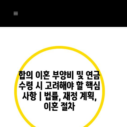
컨
텐
메
츠
뉴
로
건
너
뛰
기