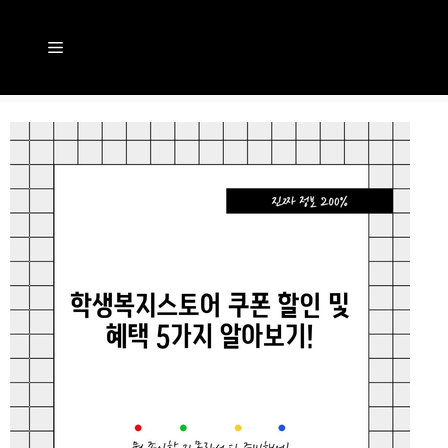
컨
텐
메
츠
뉴
로
건
너
뛰
기