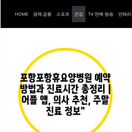
컨
HOME
경제·금융
스포츠
건강
TV 연예 방송
인테리
텐
츠
로
건
너
뛰
기