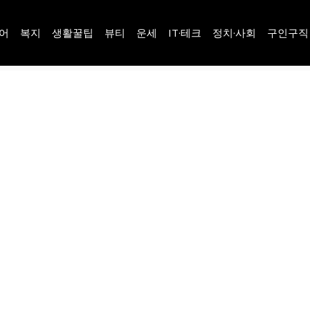
어
복지
생활꿀팁
뷰티
운세
IT·테크
정치·사회
구인구직