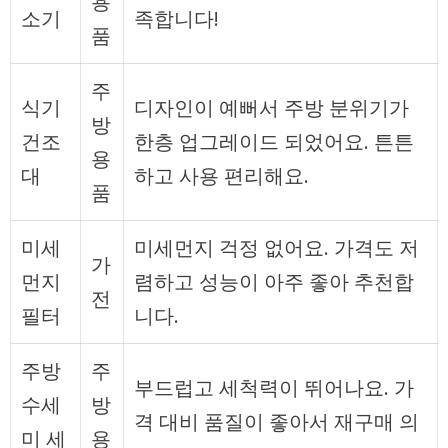
용
소기
족합니다!
품
주
식기
디자인이 예뻐서 주방 분위기가
방
건조
한층 업그레이드 되었어요. 튼튼
용
대
하고 사용 편리해요.
품
미세
미세먼지 걱정 없어요. 가격도 저
가
먼지
렴하고 성능이 아주 좋아 추천합
전
필터
니다.
주방
주
부드럽고 세척력이 뛰어나요. 가
수세
방
격 대비 품질이 좋아서 재구매 의
미 세
용