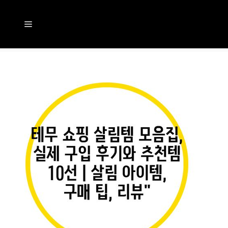
컨
텐
메
츠
뉴
로
건
너
뛰
기