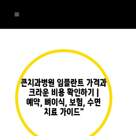
컨
텐
메
츠
뉴
로
건
너
뛰
기