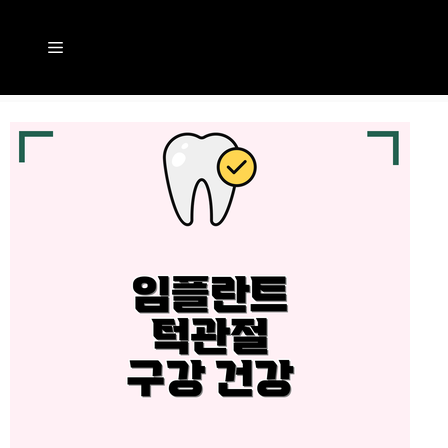
컨
텐
메
츠
뉴
로
건
너
뛰
기