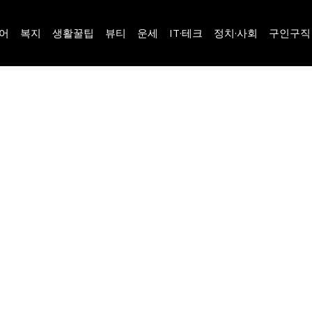
어
복지
생활꿀팁
뷰티
운세
IT·테크
정치·사회
구인구직