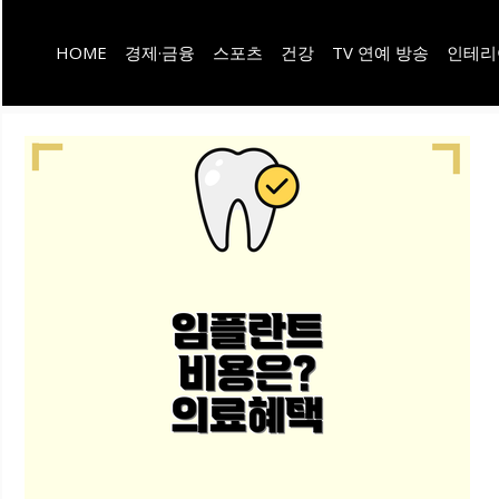
컨
HOME
경제·금융
스포츠
건강
TV 연예 방송
인테리
텐
츠
로
건
너
뛰
기