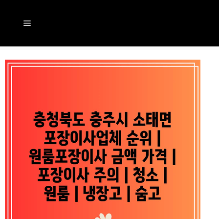
컨
텐
메
츠
뉴
로
건
너
뛰
기