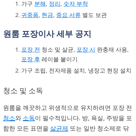
가구
분해
,
정리
,
숫자 부착
귀중품
,
현금
,
중요 서류
별도 보관
원룸 포장이사 세부 공지
포장 전
청소 및 살균,
포장 시
완충재 사용,
포장 후
레이블 붙이기
가구 조립, 전자제품 설치, 냉장고 현장 설치
청소 및 소독
원룸을 깨끗하고 위생적으로 유지하려면 포장 전
청소
와
소독
이 필수적입니다. 방, 욕실, 주방을 포
함한 모든 표면을
살균제
또는 일반 청소제로 닦