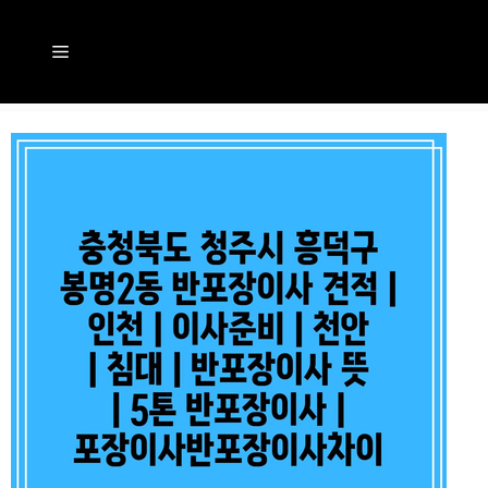
컨
텐
메
츠
뉴
로
건
너
뛰
기