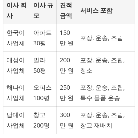
이사 회
이사 규
견적
서비스 포함
사
모
금액
한국이
아파트
150
포장, 운송, 조립
사업체
30평
만 원
대성이
빌라
200
포장, 운송, 조립,
사업체
50평
만 원
청소
해나이
오피스
250
포장, 운송, 조립,
사업체
100평
만 원
특수 물품 운송
남대이
창고
300
포장, 운송, 조립,
사업체
200평
만 원
창고 재배치