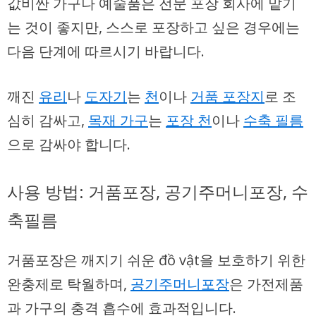
값비싼 가구나 예술품은 전문 포장 회사에 맡기
는 것이 좋지만, 스스로 포장하고 싶은 경우에는
다음 단계에 따르시기 바랍니다.
깨진
유리
나
도자기
는
천
이나
거품 포장지
로 조
심히 감싸고,
목재 가구
는
포장 천
이나
수축 필름
으로 감싸야 합니다.
사용 방법: 거품포장, 공기주머니포장, 수
축필름
거품포장은 깨지기 쉬운 đồ vật을 보호하기 위한
완충제로 탁월하며,
공기주머니포장
은 가전제품
과 가구의 충격 흡수에 효과적입니다.