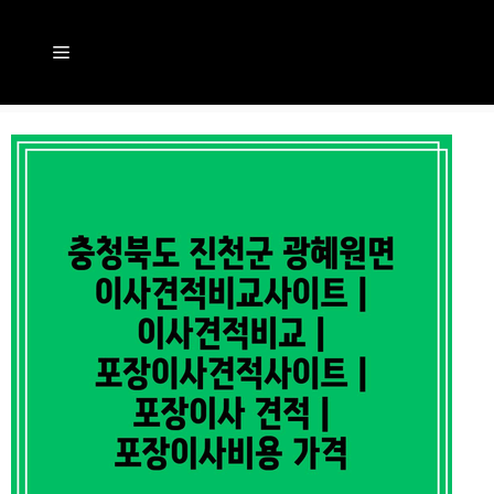
컨
텐
메
츠
뉴
로
건
너
뛰
기