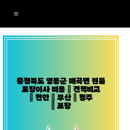
컨
텐
메
츠
뉴
로
건
너
뛰
기