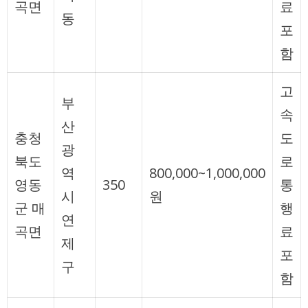
곡면
료
동
포
함
고
부
속
산
충청
도
광
북도
로
역
800,000~1,000,000
영동
350
통
시
원
군 매
행
연
곡면
료
제
포
구
함