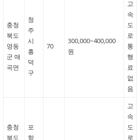
고
속
청
충청
도
주
북도
로
시
300,000~400,000
영동
70
통
흥
원
군 매
행
덕
곡면
료
구
없
음
고
속
충청
포
도
북도
항
로