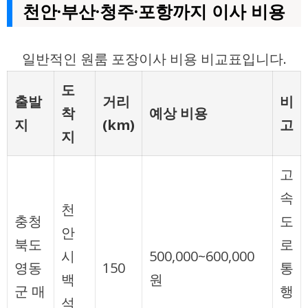
천안·부산·청주·포항까지 이사 비용
일반적인 원룸 포장이사 비용 비교표입니다.
도
출발
거리
비
착
예상 비용
지
(km)
고
지
고
속
천
충청
도
안
북도
로
시
500,000~600,000
영동
150
통
백
원
군 매
행
석