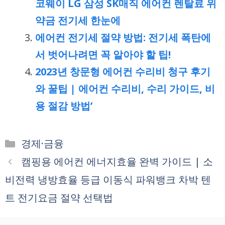
코웨이 LG 삼성 SK매직 에어컨 렌탈료 위
약금 전기세 한눈에
에어컨 전기세 절약 방법: 전기세 폭탄에
서 벗어나려면 꼭 알아야 할 팁!
2023년 창문형 에어컨 수리비 청구 후기
와 꿀팁 | 에어컨 수리비, 수리 가이드, 비
용 절감 방법’
카
경제·금융
테
캠핑용 에어컨 에너지효율 완벽 가이드 | 소
고
비전력 냉방효율 등급 이동식 파워뱅크 차박 텐
리
트 전기요금 절약 선택법