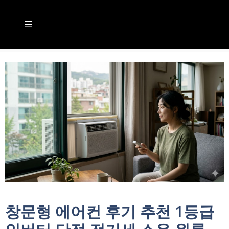
컨
텐
메
츠
뉴
로
건
너
뛰
기
창문형 에어컨 후기 추천 1등급