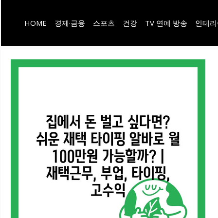
컨
HOME
경제·금융
스포츠
건강
TV 연예 방송
인테리
텐
츠
로
건
너
뛰
기