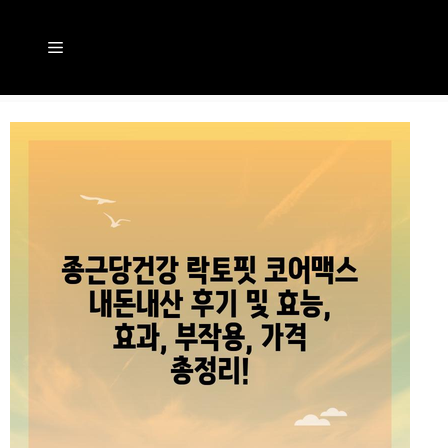
컨
텐
메
츠
뉴
로
건
너
뛰
기