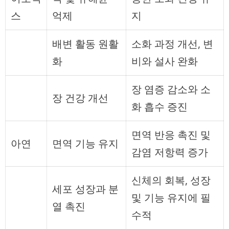
스
억제
지
배변 활동 원활
소화 과정 개선, 변
화
비와 설사 완화
장 염증 감소와 소
장 건강 개선
화 흡수 증진
면역 반응 촉진 및
아연
면역 기능 유지
감염 저항력 증가
신체의 회복, 성장
세포 성장과 분
및 기능 유지에 필
열 촉진
수적