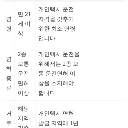
개인택시 운전
만 21
연
자격을 갖추기
세 이
령
위한 최소 연령
상
입니다.
2종
개인택시 운전을
면
보통
위해서는 2종 보
허
운전
통 운전면허 이
종
면허
상을 소지해야
류
이상
합니다.
해당
거
개인택시 면허
지역
주
발급 지역에 1년
거주