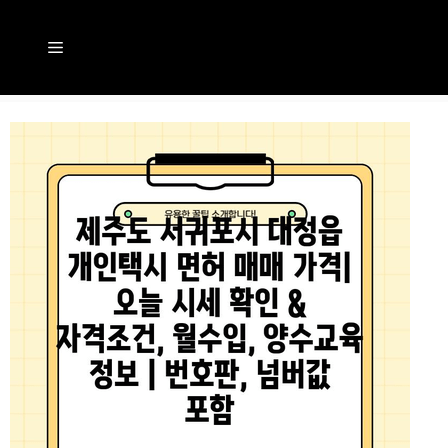
컨
텐
메
츠
뉴
로
건
너
뛰
기