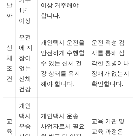
날
이상 거주해야
1년
짜
합니다.
이상
운전
개인택시 운전을
운전 적성 검
신
에 지
안전하게 수행할
사를 통해 심
체
장이
수 있는 신체 건
각한 질병이나
조
없는
강 상태를 유지
장애가 없는지
건
신체
해야 합니다.
확인합니다.
건강
개인
택시
개인택시 운송
교
교육 기관 및
운송
사업자로서 필요
육
교육 과정은