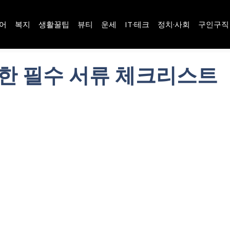
어
복지
생활꿀팁
뷰티
운세
IT·테크
정치·사회
구인구직
한 필수 서류 체크리스트