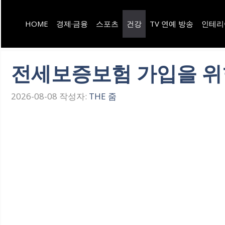
컨
HOME
경제·금융
스포츠
건강
TV 연예 방송
인테리
텐
츠
로
전세보증보험 가입을 위
건
2026-08-08
작성자:
THE 줌
너
뛰
기