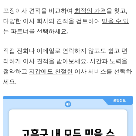
포장이사 견적을 비교하여
최적의 가격
을 찾고,
다양한 이사 회사의 견적을 검토하여
믿을 수 있
는 파트너
를 선택하세요.
직접 전화나 이메일로 연락하지 않고도 쉽고 편
리하게 이사 견적을 받아보세요. 시간과 노력을
절약하고
지갑에도 친절한
이사 서비스를 선택하
세요.