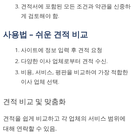
견적서에 포함된 모든 조건과 약관을 신중하
게 검토해야 함.
사용법 – 쉬운 견적 비교
사이트에 정보 입력 후 견적 요청
다양한 이사 업체로부터 견적 수신.
비용, 서비스, 평판을 비교하여 가장 적합한
이사 업체 선택.
견적 비교 및 맞춤화
견적을 쉽게 비교하고 각 업체의 서비스 범위에
대해 연락할 수 있음.