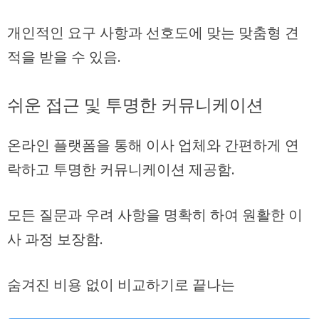
개인적인 요구 사항과 선호도에 맞는 맞춤형 견
적을 받을 수 있음.
쉬운 접근 및 투명한 커뮤니케이션
온라인 플랫폼을 통해 이사 업체와 간편하게 연
락하고 투명한 커뮤니케이션 제공함.
모든 질문과 우려 사항을 명확히 하여 원활한 이
사 과정 보장함.
숨겨진 비용 없이 비교하기로 끝나는