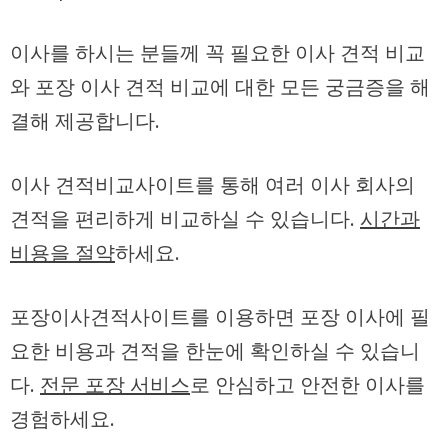
이사를 하시는 분들께 꼭 필요한 이사 견적 비교
와 포장 이사 견적 비교에 대한 모든 궁금증을 해
결해 제공합니다.
이사 견적비교사이트를 통해 여러 이사 회사의
견적을 편리하게 비교하실 수 있습니다.
시간과
비용을 절약
하세요.
포장이사견적사이트를 이용하면 포장 이사에 필
요한 비용과 견적을 한눈에 확인하실 수 있습니
다.
전문 포장 서비스
로 안심하고 안전한 이사를
경험하세요.