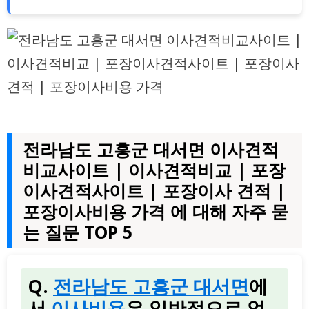
전라남도 고흥군 대서면 이사견적
비교사이트 | 이사견적비교 | 포장
이사견적사이트 | 포장이사 견적 |
포장이사비용 가격 에 대해 자주 묻
는 질문 TOP 5
Q.
전라남도 고흥군 대서면
에
서
이사비용
은 일반적으로 얼