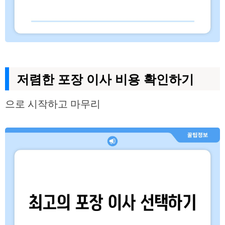
저렴한 포장 이사 비용 확인하기
으로 시작하고 마무리