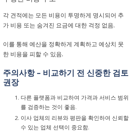
각 견적에는 모든 비용이 투명하게 명시되어 추
가 비용 또는 숨겨진 요금에 대한 걱정 없음.
이를 통해 예산을 정확하게 계획하고 예상치 못
한 비용을 피할 수 있음.
주의사항 – 비교하기 전 신중한 검토
권장
다른 플랫폼과 비교하여 가격과 서비스 범위
를 검증하는 것이 좋음.
이사 업체의 리뷰와 평판을 확인하여 신뢰할
수 있는 업체 선택이 중요함.