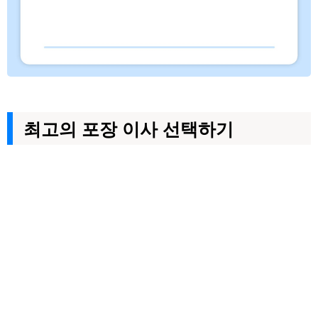
최고의 포장 이사 선택하기