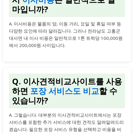
마입니까?
A. 이사비용은 물품의 양, 이동 거리, 요일 및 휴일 여부 등
다양한 요인에 따라 달라집니다. 그러나 전라남도 고흥군
대서면 내 이사 비용은 일반적으로 1톤 트럭당 100,000원
에서 200,000원 사이입니다.
Q. 이사견적비교사이트를 사용
하면
포장 서비스도 비교
할 수
있습니까?
A. 그렇습니다. 대부분의 이사견적비교사이트에서는 포장
서비스를 포함한 추가 서비스에 대한 견적도 알려알려드리
겠습니다. 필요한 포장 서비스 유형을 선택하고 비용을 비