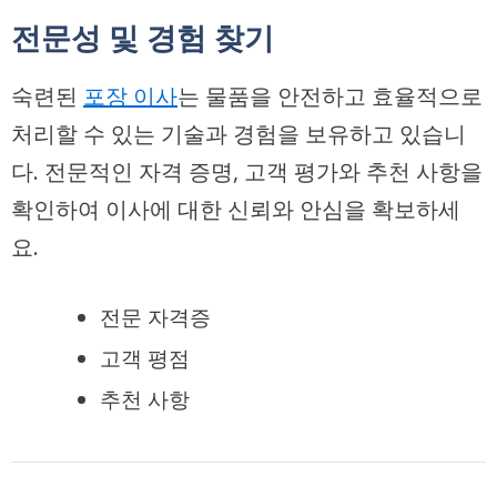
전문성 및 경험 찾기
숙련된
포장 이사
는 물품을 안전하고 효율적으로
처리할 수 있는 기술과 경험을 보유하고 있습니
다. 전문적인 자격 증명, 고객 평가와 추천 사항을
확인하여 이사에 대한 신뢰와 안심을 확보하세
요.
전문 자격증
고객 평점
추천 사항